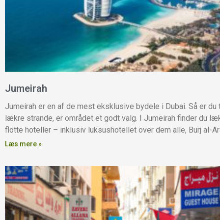
Jumeirah
Jumeirah er en af de mest eksklusive bydele i Dubai. Så er du t
lækre strande, er området et godt valg. I Jumeirah finder du læ
flotte hoteller – inklusiv luksushotellet over dem alle, Burj al-Ar
Læs mere »