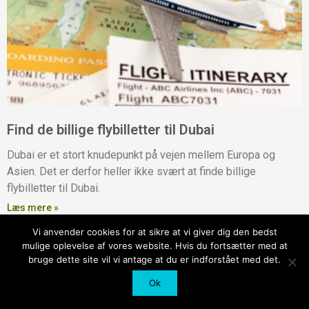
Find de billige flybilletter til Dubai
Dubai er et stort knudepunkt på vejen mellem Europa og
Asien. Det er derfor heller ikke svært at finde billige
flybilletter til Dubai.
Læs mere »
Vi anvender cookies for at sikre at vi giver dig den bedst
mulige oplevelse af vores website. Hvis du fortsætter med at
Copyright © 2026 Dubai Fan /
Kontakt Loco Media
bruge dette site vil vi antage at du er indforstået med det.
Privatlivspolitik
Ok