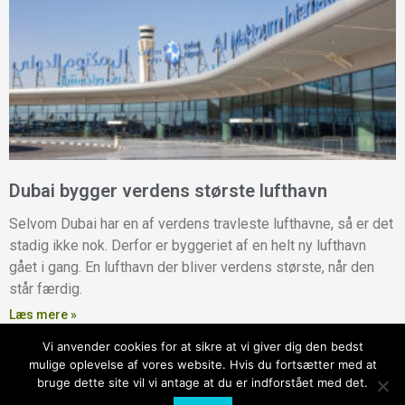
Dubai bygger verdens største lufthavn
Selvom Dubai har en af verdens travleste lufthavne, så er det
stadig ikke nok. Derfor er byggeriet af en helt ny lufthavn
gået i gang. En lufthavn der bliver verdens største, når den
står færdig.
Læs mere »
Vi anvender cookies for at sikre at vi giver dig den bedst
mulige oplevelse af vores website. Hvis du fortsætter med at
Copyright © 2026 Dubai Fan /
Kontakt Loco Media
bruge dette site vil vi antage at du er indforstået med det.