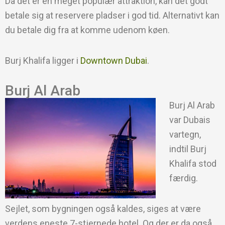
Da det er en meget populær attraktion, kan det godt
betale sig at reservere pladser i god tid. Alternativt kan
du betale dig fra at komme udenom køen.
Burj Khalifa ligger i
Downtown Dubai
.
Burj Al Arab
Burj Al Arab
var Dubais
vartegn,
indtil Burj
Khalifa stod
færdig.
Sejlet, som bygningen også kaldes, siges at være
verdens eneste 7-stjernede hotel. Og der er da også