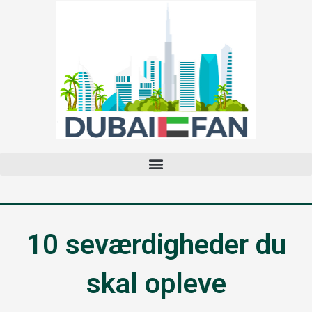
Gå
til
indholdet
10 seværdigheder du
skal opleve