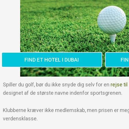
FIND ET
HOTEL
I DUBAI
FI
Spiller du golf, bør du ikke snyde dig selv for en
rejse ti
designet af de største navne indenfor sportsgrenen.
Klubberne kræver ikke medlemskab, men prisen er meget
verdensklasse.