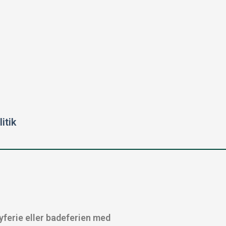
itik
rbyferie eller badeferien med