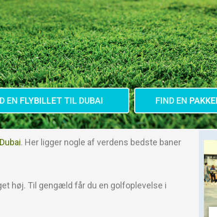
ND EN
FLYBILLET
TIL DUBAI
FIND EN
PAKKE
l Dubai
. Her ligger nogle af verdens bedste baner
 høj. Til gengæld får du en golfoplevelse i